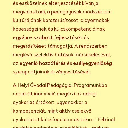
és eszközeinek elterjesztését kívánja
megvalósítani, a pedagógusok módszertani
kultúrájának korszerűsítését, a gyermekek
képességeinek és kulcskompetenciáinak
egyénre szabott fejlesztését
és
megerősítését támogatja. A rendszerben
meglévő szelektív hatások mérsékelésével,
az
egyenlő hozzáférés
és
esélyegyenlőség
szempontjainak érvényesítésével.
A Helyi Óvodai Pedagógiai Programunkba
adaptált innováció megőrzi az addigi
gyakorlat értékeit, ugyanakkor a
kompetenciát, mint aktív cselekvő
gyakorlatot kulcsfogalomnak tekinti. Felkínál
egyfajta pedagógiai szemléletet – mely az