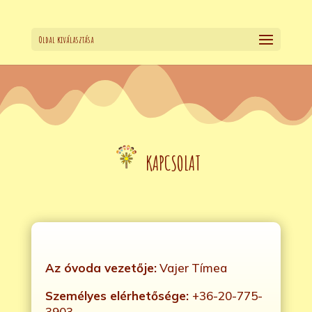
Oldal kiválasztása
KAPCSOLAT
Az óvoda vezetője:
Vajer Tímea
Személyes elérhetősége:
+36-20-775-
3903