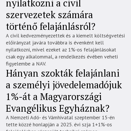
nyilatkozni a civil
szervezetek számára
történő felajánlásról?
A civil kedvezményezettek és a kiemelt költségvetési
előirányzat javára továbbra is évenként kell
nyilatkozni, mivel ezeket az 1%-os felajánlásokat
csak egy alkalommal, a rendelkezés évében veheti
figyelembe a NAV.
Hányan szokták felajánlani
a személyi jövedelemadójuk
1%-át a Magyarországi
Evangélikus Egyháznak?
A Nemzeti Adó- és Vámhivatal szeptember 15-én
tette közzé honlapján a 2025. évi szja 1+1%-os