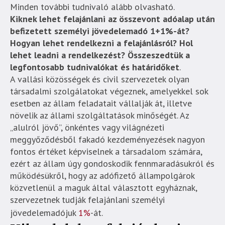
Minden további tudnivaló alább olvasható.
Kiknek lehet felajánlani az összevont adóalap után
befizetett személyi jövedelemadó 1+1%-át?
Hogyan lehet rendelkezni a felajánlásról? Hol
lehet leadni a rendelkezést? Összeszedtük a
legfontosabb tudnivalókat és határidőket
.
A vallási közösségek és civil szervezetek olyan
társadalmi szolgálatokat végeznek, amelyekkel sok
esetben az állam feladatait vállalják át, illetve
növelik az állami szolgáltatások minőségét. Az
„alulról jövő”, önkéntes vagy világnézeti
meggyőződésből fakadó kezdeményezések nagyon
fontos értéket képviselnek a társadalom számára,
ezért az állam úgy gondoskodik fennmaradásukról és
működésükről, hogy az adófizető állampolgárok
közvetlenül a maguk által választott egyháznak,
szervezetnek tudják felajánlani személyi
jövedelemadójuk
1%
-át.