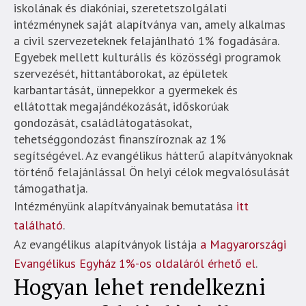
iskolának és diakóniai, szeretetszolgálati
intézménynek saját alapítványa van, amely alkalmas
a civil szervezeteknek felajánlható 1% fogadására.
Egyebek mellett kulturális és közösségi programok
szervezését, hittantáborokat, az épületek
karbantartását, ünnepekkor a gyermekek és
ellátottak megajándékozását, időskorúak
gondozását, családlátogatásokat,
tehetséggondozást finanszíroznak az 1%
segítségével. Az evangélikus hátterű alapítványoknak
történő felajánlással Ön helyi célok megvalósulását
támogathatja.
Intézményünk alapítványainak bemutatása
itt
található
.
Az evangélikus alapítványok listája
a Magyarországi
Evangélikus Egyház 1%-os oldaláról érhető el
.
Hogyan lehet rendelkezni