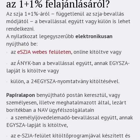
az 1+1% felajánlásáról?
Az szja 1+1%-áról – függetlenül az szja-bevallás
módjától – a bevallással együtt vagy külön is lehet
rendelkezni.
A nyilatkozat legegyszerűbb
elektronikusan
nyújtható be:
az
eSZJA webes felületen
, online kitöltve vagy
az ÁNYK-ban a bevallással együtt, annak EGYSZA-
lapját is kitöltve vagy
külön, a 24EGYSZA-nyomtatvány kitöltésével.
Papíralapon
benyújtható postán keresztül, vagy
személyesen, illetve meghatalmazott által, lezárt
borítékban a NAV ügyfélszolgálatain
a személyijövedelemadó-bevallással együtt, annak
EGYSZA-lapját is kitöltve,
az e-SZJA-felület kitöltőprogramjával készített és