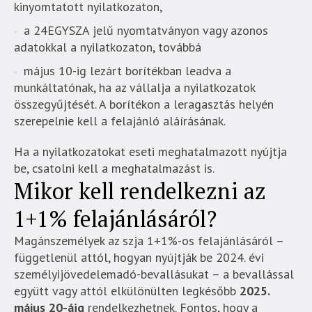
kinyomtatott nyilatkozaton,
a 24EGYSZA jelű nyomtatványon vagy azonos
adatokkal a nyilatkozaton, továbbá
május 10-ig lezárt borítékban leadva a
munkáltatónak, ha az vállalja a nyilatkozatok
összegyűjtését. A borítékon a leragasztás helyén
szerepelnie kell a felajánló aláírásának.
Ha a nyilatkozatokat eseti meghatalmazott nyújtja
be, csatolni kell a meghatalmazást is.
Mikor kell rendelkezni az
1+1% felajánlásáról?
Magánszemélyek az szja 1+1%-os felajánlásáról –
függetlenül attól, hogyan nyújtják be 2024. évi
személyijövedelemadó-bevallásukat – a bevallással
együtt vagy attól elkülönülten legkésőbb
2025.
május 20-áig
rendelkezhetnek. Fontos, hogy a